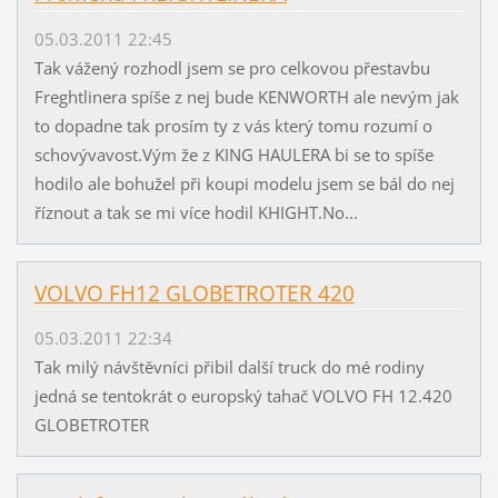
05.03.2011 22:45
Tak vážený rozhodl jsem se pro celkovou přestavbu
Freghtlinera spíše z nej bude KENWORTH ale nevým jak
to dopadne tak prosím ty z vás který tomu rozumí o
schovývavost.Vým že z KING HAULERA bi se to spíše
hodilo ale bohužel při koupi modelu jsem se bál do nej
říznout a tak se mi více hodil KHIGHT.No...
VOLVO FH12 GLOBETROTER 420
05.03.2011 22:34
Tak milý návštěvníci přibil další truck do mé rodiny
jedná se tentokrát o europský tahač VOLVO FH 12.420
GLOBETROTER