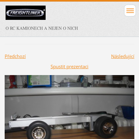
O RC KAMIONECH A NEJEN O NICH
Předchozí
Následující
Spustit prezentaci