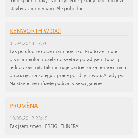
toho spadnul taky. No a výsledek je tady. Moc fotek ze
stavby zatím nemám. Ale přibudou. ...
KENWORTH W900l
01.04.2018 17:20
Tak po dlouhé době mám novinku. Pro to že moje
první amerika musela do světa a pořád jsem toužil ji
jednou zas mít. Tak mi moje partnerka za pomoci mích
příbuzných a kolegů z práce pořídily novou. A tady je.
Na stavbu se můžete podívat v sekci galerie
PROMĚNA
10.05.2012 23:45
Tak jsem změnil FREIGHTLINERA