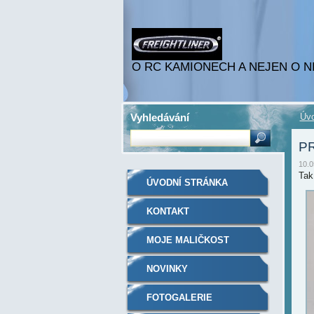
O RC KAMIONECH A NEJEN O N
Vyhledávání
Úvo
P
10.0
Tak
ÚVODNÍ STRÁNKA
KONTAKT
MOJE MALIČKOST
NOVINKY
FOTOGALERIE