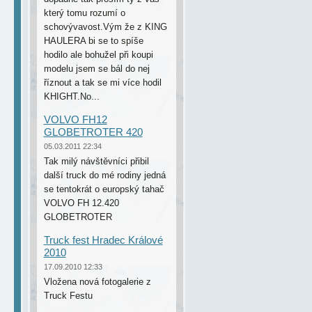
který tomu rozumí o
schovývavost.Vým že z KING
HAULERA bi se to spíše
hodilo ale bohužel při koupi
modelu jsem se bál do nej
říznout a tak se mi více hodil
KHIGHT.No...
VOLVO FH12
GLOBETROTER 420
05.03.2011 22:34
Tak milý návštěvníci přibil
další truck do mé rodiny jedná
se tentokrát o europský tahač
VOLVO FH 12.420
GLOBETROTER
Truck fest Hradec Králové
2010
17.09.2010 12:33
Vložena nová fotogalerie z
Truck Festu