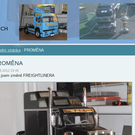
úvod
ICH
dní stránka
-
PROMĚNA
ROMĚNA
5.2012 23:45
 jsem změnil FREIGHTLINERA