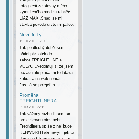
fotogalerii ze stavby mého
vytouženého modelu tahače
LIAZ MAXI.Snad jse mi
stavba povede držte mi palce.
Nové fotky
15.10.2011 15:57
Tak po dlouhý době jsem
přidal pár fotek do
sekce FREIGHTLINE a
VOLVO.Uvědomuji si že jsem
pozadu ale práca mi ted dáva
zabrat a na web nemám
čas.Já se polepším.
Proměna
FREIGHTLINERA
05.03.2011 22:45
Tak vážený rozhodl jsem se
pro celkovou přestavbu
Freghtlinera spíše z nej bude
KENWORTH ale nevým jak to
dopadne tak prosím ty z vás