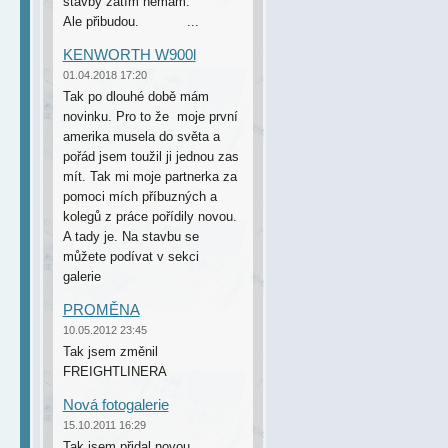
stavby zatím nemám.
Ale přibudou. ...
KENWORTH W900l
01.04.2018 17:20
Tak po dlouhé době mám
novinku. Pro to že moje první
amerika musela do světa a
pořád jsem toužil ji jednou zas
mít. Tak mi moje partnerka za
pomoci mích příbuzných a
kolegů z práce pořídily novou.
A tady je. Na stavbu se
můžete podívat v sekci
galerie
PROMĚNA
10.05.2012 23:45
Tak jsem změnil
FREIGHTLINERA
Nová fotogalerie
15.10.2011 16:29
Tak jsem přidal novou