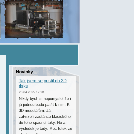
ní stránka
|
tisk
|
mapa stránek
|
rss
Novinky
Tak jsem se pustil do 3D
tisku
26.04.2025 17:28
Nikdy bych si nepomyslel že i
já jednou budu patřit k nim. K
3D modelářům. Já
zatvrzelí zastánce klasického modelaření jsem
do toho spadnul taky. No a
výsledek je tady. Moc fotek ze