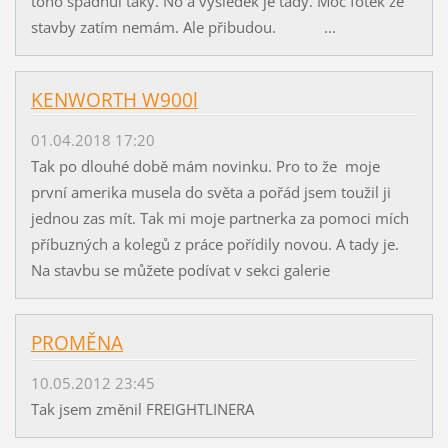
toho spadnul taky. No a výsledek je tady. Moc fotek ze
stavby zatím nemám. Ale přibudou. ...
KENWORTH W900l
01.04.2018 17:20
Tak po dlouhé době mám novinku. Pro to že moje
první amerika musela do světa a pořád jsem toužil ji
jednou zas mít. Tak mi moje partnerka za pomoci mích
příbuzných a kolegů z práce pořídily novou. A tady je.
Na stavbu se můžete podívat v sekci galerie
PROMĚNA
10.05.2012 23:45
Tak jsem změnil FREIGHTLINERA