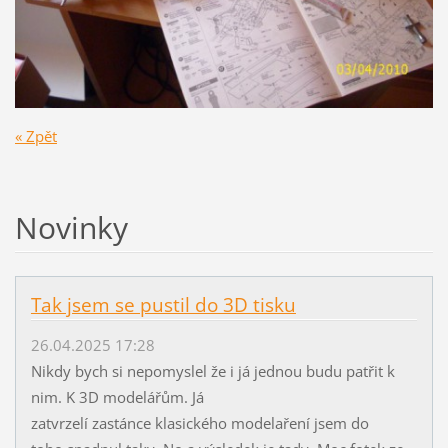
« Zpět
Novinky
Tak jsem se pustil do 3D tisku
26.04.2025 17:28
Nikdy bych si nepomyslel že i já jednou budu patřit k
nim. K 3D modelářům. Já
zatvrzelí zastánce klasického modelaření jsem do