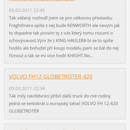
05.03.2011 22:45
Tak vážený rozhodl jsem se pro celkovou přestavbu
Freghtlinera spíše z nej bude KENWORTH ale nevým jak
to dopadne tak prosím ty z vás který tomu rozumí o
schovývavost.Vým že z KING HAULERA bi se to spíše
hodilo ale bohužel při koupi modelu jsem se bál do nej
říznout a tak se mi více hodil KHIGHT.No...
VOLVO FH12 GLOBETROTER 420
05.03.2011 22:34
Tak milý návštěvníci přibil další truck do mé rodiny
jedná se tentokrát o europský tahač VOLVO FH 12.420
GLOBETROTER