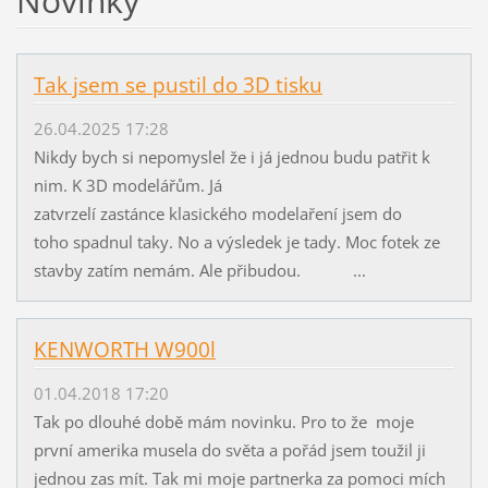
Novinky
Tak jsem se pustil do 3D tisku
26.04.2025 17:28
Nikdy bych si nepomyslel že i já jednou budu patřit k
nim. K 3D modelářům. Já
zatvrzelí zastánce klasického modelaření jsem do
toho spadnul taky. No a výsledek je tady. Moc fotek ze
stavby zatím nemám. Ale přibudou. ...
KENWORTH W900l
01.04.2018 17:20
Tak po dlouhé době mám novinku. Pro to že moje
první amerika musela do světa a pořád jsem toužil ji
jednou zas mít. Tak mi moje partnerka za pomoci mích