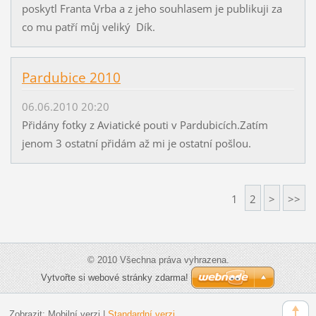
poskytl Franta Vrba a z jeho souhlasem je publikuji za
co mu patří můj veliký Dík.
Pardubice 2010
06.06.2010 20:20
Přidány fotky z Aviatické pouti v Pardubicích.Zatím
jenom 3 ostatní přidám až mi je ostatní pošlou.
1
2
>
>>
© 2010 Všechna práva vyhrazena.
Vytvořte si webové stránky zdarma!
Zobrazit:
Mobilní verzi
|
Standardní verzi