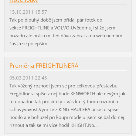
15.10.2011 15:57
Tak po dlouhý době jsem přidal pár fotek do
sekce FREIGHTLINE a VOLVO.Uvědomuji si že jsem
pozadu ale práca mi ted dáva zabrat a na web nemám
čas.Já se polepším.
Proměna FREIGHTLINERA
05.03.2011 22:45
Tak vážený rozhodl jsem se pro celkovou přestavbu
Freghtlinera spíše z nej bude KENWORTH ale nevým jak
to dopadne tak prosím ty z vás který tomu rozumí o
schovývavost.Vým že z KING HAULERA bi se to spíše
hodilo ale bohužel při koupi modelu jsem se bál do nej
říznout a tak se mi více hodil KHIGHT.No...